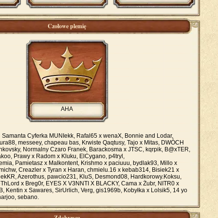
Czołowe plemię
AHA
:
Samanta Cyferka MUNIekk, Rafal65 x wenaX, Bonnie and Lodar,
iura88, messeey, chapeau bas, Krwiste Qaqtusy, Tajo x Mitas, DWÓCH
vsky, Normalny Czaro Franek, Barackosma x JTSC, kqrpik, B@xTER,
akoo, Prawy x Radom x Kluku, ElCygano, p4tryl,
ia, Pamietasz x Malkontent, Krishmo x paciuuu, bydlak93, Millo x
r michw, Creazler x Tyran x Haran, chmielu.16 x kebab314, Bisiek21 x
WujekKR, Azerothus, pawcio231, KluS, Desmond08, Hardkorowy.Koksu,
iseThLord x Breg0r, EYES X V3NNTI X BLACKY, Cama x Żubr, NITR0 x
Kentin x Sawares, SirUrlich, Verg, gis1969b, Kobyłka x Lolsik5, 14 yo
 narjoo, sebano.
Zdobywca