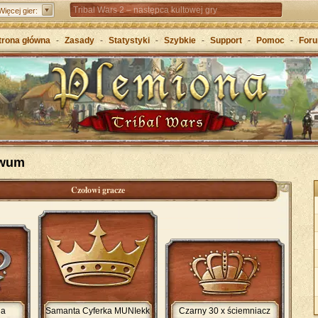
Tribal Wars 2 – następca kultowej gry
Więcej gier:
Forge of Empires – Strategia o epokach cywilizacji
trona główna
-
Zasady
-
Statystyki
-
Szybkie
-
Support
-
Pomoc
-
For
Grepolis – Wznieś imperium w antycznej Grecji
iwum
Czołowi gracze
da
Samanta Cyferka MUNIekk
Czarny 30 x ściemniacz