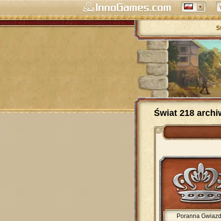
S
Świat 218 arch
Poranna Gwiaz