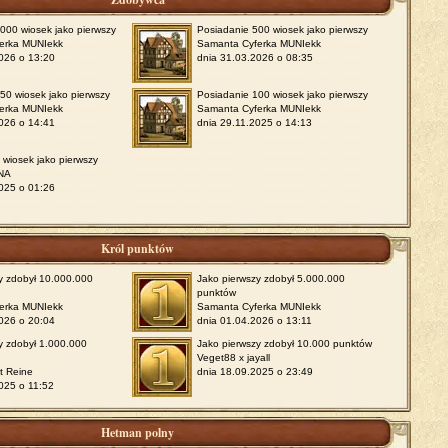
000 wiosek jako pierwszy
Posiadanie 500 wiosek jako pierwszy
erka MUNIekk
Samanta Cyferka MUNIekk
026 o 13:20
dnia 31.03.2026 o 08:35
50 wiosek jako pierwszy
Posiadanie 100 wiosek jako pierwszy
erka MUNIekk
Samanta Cyferka MUNIekk
026 o 14:41
dnia 29.11.2025 o 14:13
 wiosek jako pierwszy
NA
025 o 01:26
Król punktów
y zdobył 10.000.000
Jako pierwszy zdobył 5.000.000
punktów
erka MUNIekk
Samanta Cyferka MUNIekk
026 o 20:04
dnia 01.04.2026 o 13:11
y zdobył 1.000.000
Jako pierwszy zdobył 10.000 punktów
Veget88 x jayall
t Reine
dnia 18.09.2025 o 23:49
025 o 11:52
Hetman polny