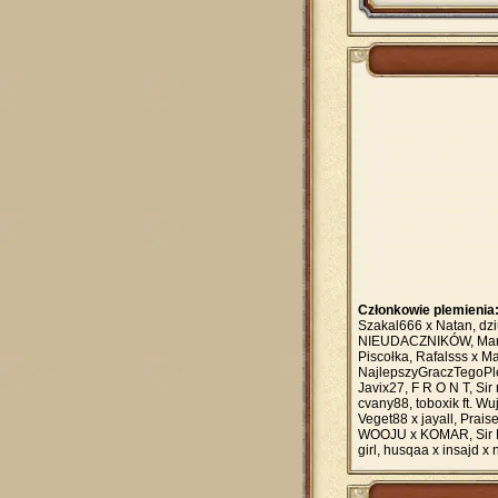
Członkowie plemienia
Szakal666 x Natan, dz
NIEUDACZNIKÓW, Manko
Piscołka, Rafalsss x M
NajlepszyGraczTegoPlem
Javix27, F R O N T, Si
cvany88, toboxik ft. 
Veget88 x jayall, Pra
WOOJU x KOMAR, Sir B, 
girl, husqaa x insajd x